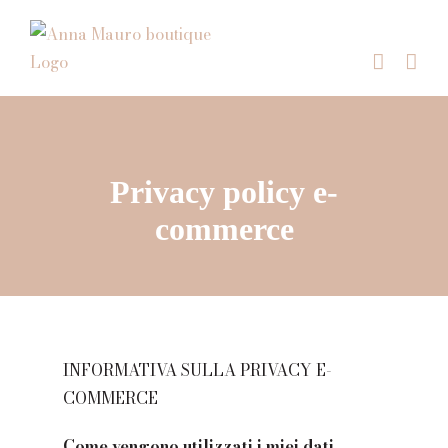
Salta
al
contenuto
Privacy policy e-
commerce
INFORMATIVA SULLA PRIVACY E-
COMMERCE
Come vengono utilizzati i miei dati