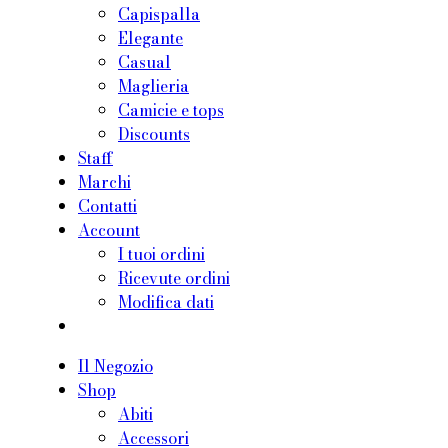
Capispalla
Elegante
Casual
Maglieria
Camicie e tops
Discounts
Staff
Marchi
Contatti
Account
I tuoi ordini
Ricevute ordini
Modifica dati
Il Negozio
Shop
Abiti
Accessori