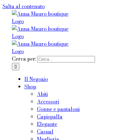
Salta al contenuto
Cerca per:
Il Negozio
Shop
Abiti
Accessori
Gonne e pantaloni
Capispalla
Elegante
Casual
Maglieria