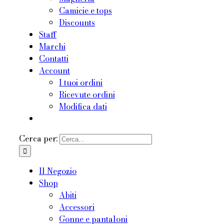
Camicie e tops
Discounts
Staff
Marchi
Contatti
Account
I tuoi ordini
Ricevute ordini
Modifica dati
Cerca per:
Il Negozio
Shop
Abiti
Accessori
Gonne e pantaloni